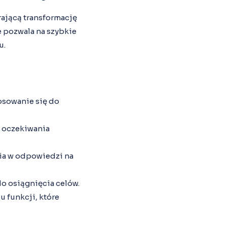
rającą transformację
e pozwala na szybkie
u.
osowanie się do
ą oczekiwania
nia w odpowiedzi na
o osiągnięcia celów.
u funkcji, które