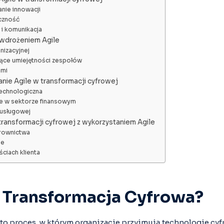
nie innowacji
czność
i komunikacja
 wdrożeniem Agile
nizacyjnej
ce umiejętności zespołów
ami
nie Agile w transformacji cyfrowej
technologiczna
le w sektorze finansowym
 usługowej
transformacji cyfrowej z wykorzystaniem Agile
rownictwa
ie
ściach klienta
t Transformacja Cyfrowa?
 to proces, w którym organizacje przyjmują technologie cy