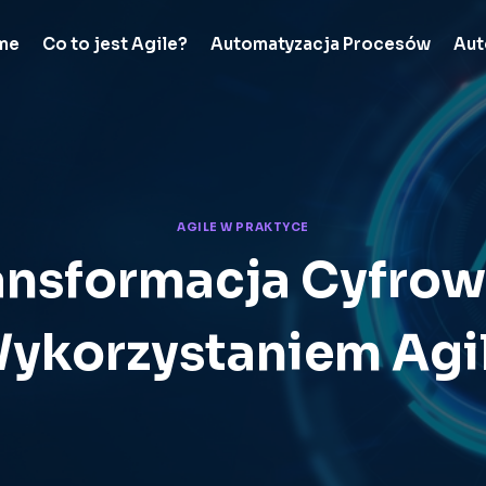
me
Co to jest Agile?
Automatyzacja Procesów
Aut
AGILE W PRAKTYCE
ansformacja Cyfrow
ykorzystaniem Agi