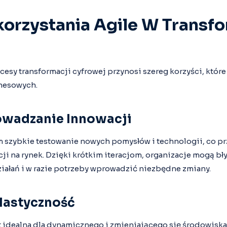
orzystania Agile W Transfo
esy transformacji cyfrowej przynosi szereg korzyści, któr
nesowych.
owadzanie Innowacji
m szybkie testowanie nowych pomysłów i technologii, co p
i na rynek. Dzięki krótkim iteracjom, organizacje mogą bł
iałań i w razie potrzeby wprowadzić niezbędne zmiany.
lastyczność
t idealna dla dynamicznego i zmieniającego się środowisk