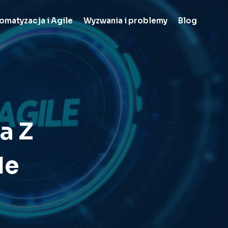
omatyzacja i Agile
Wyzwania i problemy
Blog
a Z
le