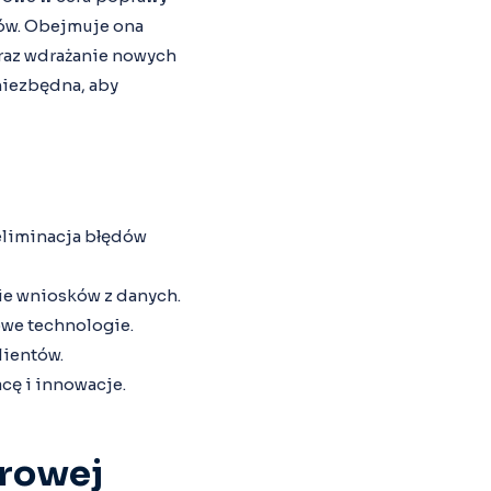
tów. Obejmuje ona
oraz wdrażanie nowych
niezbędna, aby
eliminacja błędów
e wniosków z danych.
owe technologie.
lientów.
cę i innowacje.
frowej