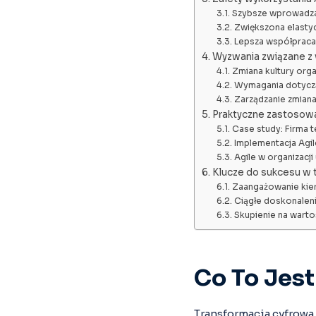
Szybsze wprowadza
Zwiększona elasty
Lepsza współpraca 
Wyzwania związane z
Zmiana kultury orga
Wymagania dotyczą
Zarządzanie zmian
Praktyczne zastosowa
Case study: Firma 
Implementacja Agi
Agile w organizacji
Klucze do sukcesu w 
Zaangażowanie kie
Ciągłe doskonalen
Skupienie na warto
Co To Jes
Transformacja cyfrowa