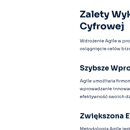
Zalety Wyk
Cyfrowej
Wdrożenie Agile w proc
osiągnięcie celów biz
Szybsze Wpr
Agile umożliwia firmo
wprowadzanie innowacj
efektywność swoich dz
Zwiększona E
Metodologia Agile jes