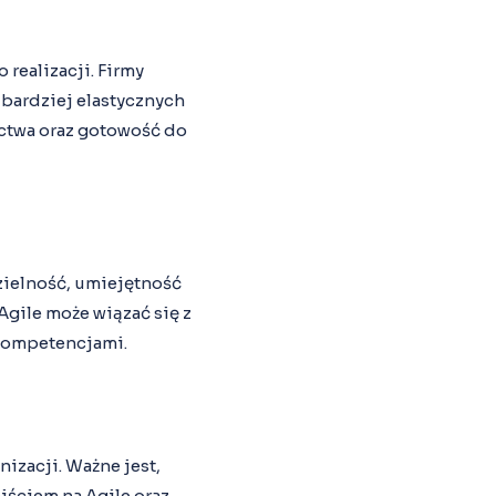
realizacji. Firmy
 bardziej elastycznych
ctwa oraz gotowość do
zielność, umiejętność
gile może wiązać się z
kompetencjami.
zacji. Ważne jest,
jściem na Agile oraz