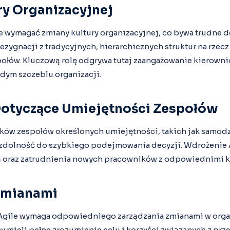
ry Organizacyjnej
e wymagać zmiany kultury organizacyjnej, co bywa trudne do 
zygnacji z tradycyjnych, hierarchicznych struktur na rzecz
ołów. Kluczową rolę odgrywa tutaj zaangażowanie kierowni
żdym szczeblu organizacji.
otyczące Umiejętności Zespołów
ków zespołów określonych umiejętności, takich jak samod
 zdolność do szybkiego podejmowania decyzji. Wdrożenie A
ń oraz zatrudnienia nowych pracowników z odpowiednimi 
Zmianami
gile wymaga odpowiedniego zarządzania zmianami w organi
 mieli pełne zrozumienie celu i korzyści związanych z prze