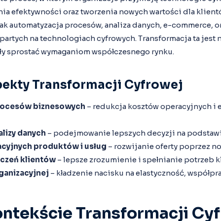
nia efektywności oraz tworzenia nowych wartości dla klien
 jak automatyzacja procesów, analiza danych, e-commerce, 
artych na technologiach cyfrowych. Transformacja ta jest 
ły sprostać wymaganiom współczesnego rynku.
ekty Transformacji Cyfrowej
rocesów biznesowych
– redukcja kosztów operacyjnych i 
alizy danych
– podejmowanie lepszych decyzji na podstawi
cyjnych produktów i usług
– rozwijanie oferty poprzez n
czeń klientów
– lepsze zrozumienie i spełnianie potrzeb k
ganizacyjnej
– kładzenie nacisku na elastyczność, współpra
ontekście Transformacji Cy