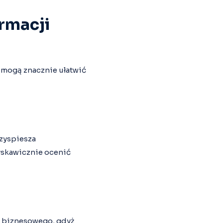
rmacji
e mogą znacznie ułatwić
rzyspiesza
yskawicznie ocenić
a biznesowego, gdyż