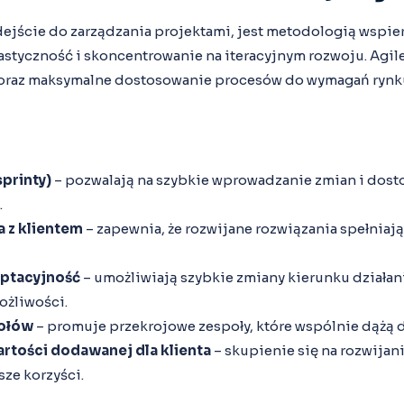
dejście do zarządzania projektami, jest metodologią wspie
astyczność i skoncentrowanie na iteracyjnym rozwoju. Agil
 oraz maksymalne dostosowanie procesów do wymagań rynk
sprinty)
– pozwalają na szybkie wprowadzanie zmian i dost
.
 z klientem
– zapewnia, że rozwijane rozwiązania spełniaj
aptacyjność
– umożliwiają szybkie zmiany kierunku działa
ożliwości.
ołów
– promuje przekrojowe zespoły, które wspólnie dążą d
artości dodawanej dla klienta
– skupienie się na rozwijani
ze korzyści.