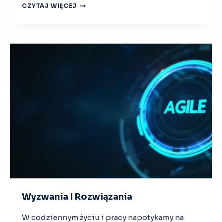
J
CZYTAJ WIĘCEJ
A
K
P
O
K
O
N
A
Ć
O
P
Ó
R
W
O
B
E
C
Wyzwania I Rozwiązania
Z
M
W codziennym życiu i pracy napotykamy na
I