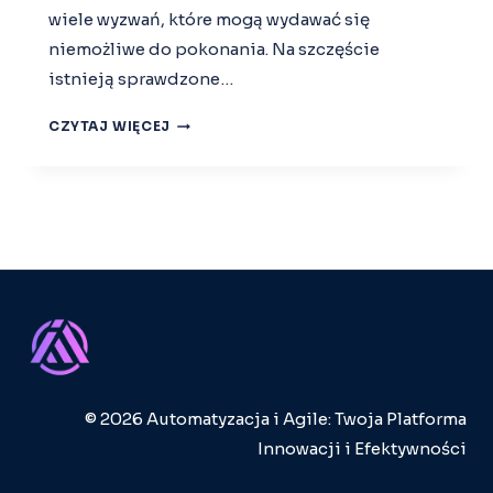
wiele wyzwań, które mogą wydawać się
A
N
niemożliwe do pokonania. Na szczęście
P
istnieją sprawdzone…
R
Z
W
CZYTAJ WIĘCEJ
Y
Y
W
Z
D
W
R
A
A
N
Ż
I
A
A
N
I
I
R
U
O
A
Z
G
W
I
© 2026 Automatyzacja i Agile: Twoja Platforma
I
L
Ą
Innowacji i Efektywności
E
Z
A