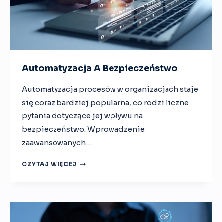
T
Y
W
N
O
Ś
Automatyzacja A Bezpieczeństwo
C
I
Automatyzacja procesów w organizacjach staje
W
się coraz bardziej popularna, co rodzi liczne
A
G
pytania dotyczące jej wpływu na
I
bezpieczeństwo. Wprowadzenie
L
zaawansowanych…
E
A
CZYTAJ WIĘCEJ
U
T
O
M
A