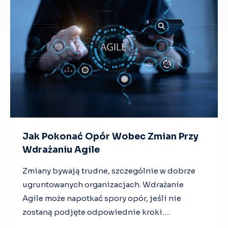
T
Y
Z
A
C
J
A
A
B
E
Z
P
I
Jak Pokonać Opór Wobec Zmian Przy
E
Wdrażaniu Agile
C
Z
Zmiany bywają trudne, szczególnie w dobrze
E
ugruntowanych organizacjach. Wdrażanie
Ń
S
Agile może napotkać spory opór, jeśli nie
T
zostaną podjęte odpowiednie kroki….
W
O