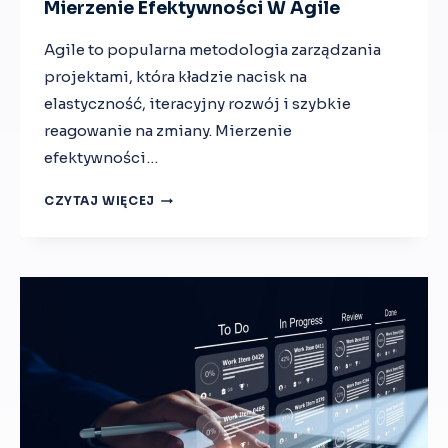
Mierzenie Efektywności W Agile
R
Z
Agile to popularna metodologia zarządzania
Ę
projektami, która kładzie nacisk na
D
Z
elastyczność, iteracyjny rozwój i szybkie
I
reagowanie na zmiany. Mierzenie
D
efektywności…
O
A
M
CZYTAJ WIĘCEJ
U
I
T
E
O
R
M
Z
A
E
T
N
Y
I
Z
E
A
E
C
F
J
E
I
K