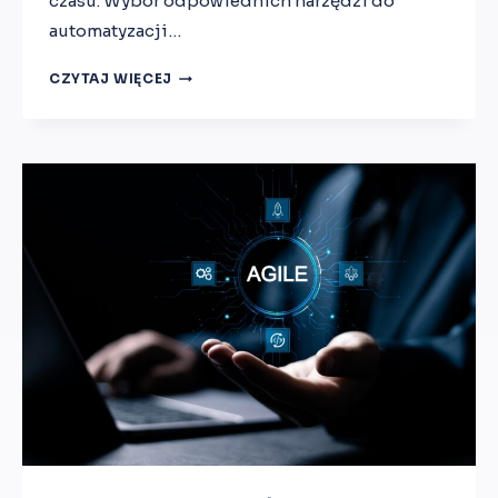
czasu. Wybór odpowiednich narzędzi do
automatyzacji…
W
CZYTAJ WIĘCEJ
Y
B
Ó
R
O
D
P
O
W
I
E
D
N
I
C
H
N
A