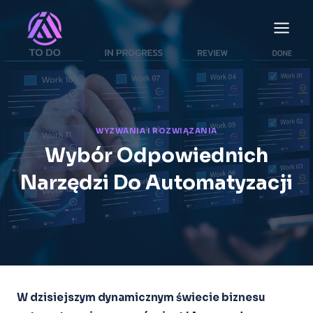
Przejdź
do
treści
WYZWANIA I ROZWIĄZANIA
Wybór Odpowiednich
Narzędzi Do Automatyzacji
W dzisiejszym dynamicznym świecie biznesu