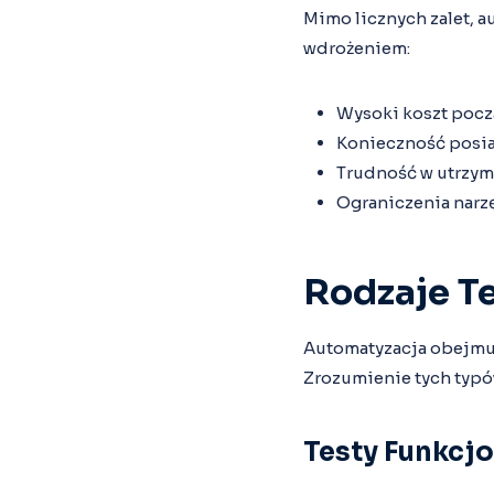
Mimo licznych zalet, a
wdrożeniem:
Wysoki koszt poc
Konieczność posia
Trudność w utrzym
Ograniczenia narz
Rodzaje T
Automatyzacja obejmuje
Zrozumienie tych typó
Testy Funkcj