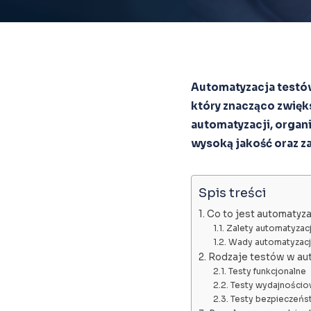
Automatyzacja testó
który znacząco zwięks
automatyzacji, organ
wysoką jakość oraz z
Spis treści
Co to jest automatyz
Zalety automatyzacj
Wady automatyzacj
Rodzaje testów w au
Testy funkcjonalne
Testy wydajności
Testy bezpieczeńs