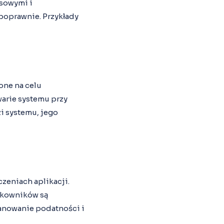
esowymi i
 poprawnie. Przykłady
one na celu
warie systemu przy
i systemu, jego
czeniach aplikacji.
ytkowników są
kanowanie podatności i