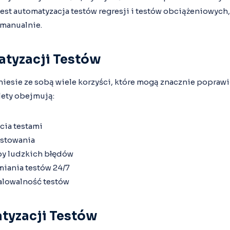
st automatyzacja testów regresji i testów obciążeniowych,
 manualnie.
atyzacji Testów
iesie ze sobą wiele korzyści, które mogą znacznie popraw
lety obejmują:
cia testami
estowania
by ludzkich błędów
iania testów 24/7
alowalność testów
tyzacji Testów