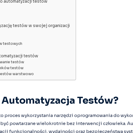
do automatyzacji testów
zację testów w swojej organizacji
w testowych
utomatyzacji testów
owanie testów
ników testów
testów warstwowo
t Automatyzacja Testów?
 to proces wykorzystania narzędzi oprogramowania do wyk
być powtarzane wielokrotnie bez interwencji człowieka. Au
acji funkcjonalności, wydajności oraz bezpieczeństwa syst