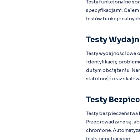
Testy funkcjonalne sp
specyfikacjami. Celem 
testów funkcjonalnych 
Testy Wydaj
Testy wydajnościowe oc
identyfikację problemó
dużym obciążeniu. Nar
stabilność oraz skalow
Testy Bezpie
Testy bezpieczeństwa k
Przeprowadzane są, aby
chronione. Automatyza
testy penetracyjne.