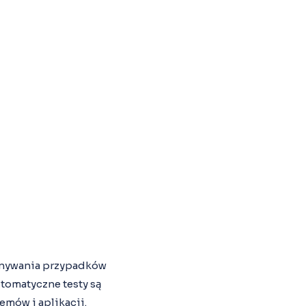
onywania przypadków
tomatyczne testy są
emów i aplikacji.