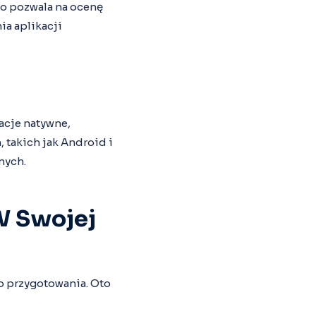
co pozwala na ocenę
ia aplikacji
acje natywne,
 takich jak Android i
nych.
W Swojej
 przygotowania. Oto