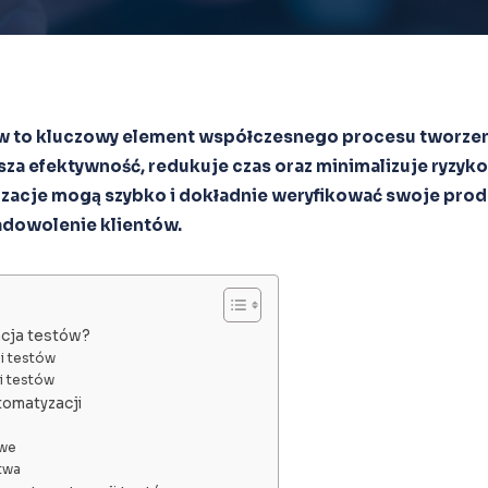
w to kluczowy element współczesnego procesu tworze
za efektywność, redukuje czas oraz minimalizuje ryzyko
izacje mogą szybko i dokładnie weryfikować swoje prod
adowolenie klientów.
acja testów?
i testów
i testów
tomatyzacji
owe
twa