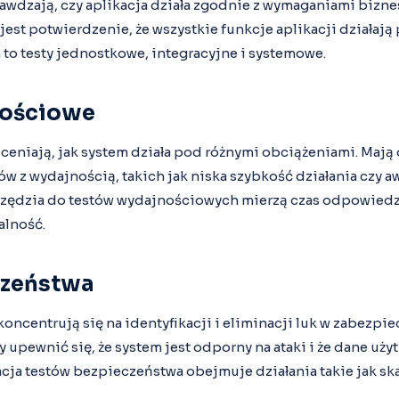
rawdzają, czy aplikacja działa zgodnie z wymaganiami bizn
jest potwierdzenie, że wszystkie funkcje aplikacji działają
to testy jednostkowe, integracyjne i systemowe.
nościowe
eniają, jak system działa pod różnymi obciążeniami. Mają 
w z wydajnością, takich jak niska szybkość działania czy a
zędzia do testów wydajnościowych mierzą czas odpowiedz
alność.
czeństwa
oncentrują się na identyfikacji i eliminacji luk w zabezpie
 upewnić się, że system jest odporny na ataki i że dane uż
cja testów bezpieczeństwa obejmuje działania takie jak s