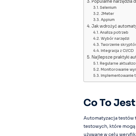
Popularne narzędzia 
Selenium
JMeter
Appium
Jak wdrożyć automaty
Analiza potrzeb
Wybór narzędzi
Tworzenie skryptó
Integracja z CI/CD
Najlepsze praktyki a
Regularne aktualiz
Monitorowanie wy
Implementowanie 
Co To Jes
Automatyzacja testów
testowych, które mogą 
używane w celu weryfik