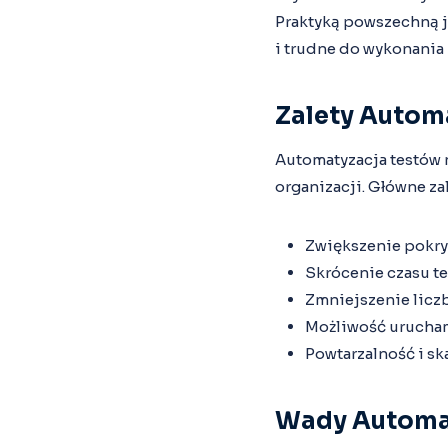
Praktyką powszechną je
i trudne do wykonania
Zalety Autom
Automatyzacja testów n
organizacji. Główne za
Zwiększenie pokry
Skrócenie czasu t
Zmniejszenie licz
Możliwość urucham
Powtarzalność i sk
Wady Automa