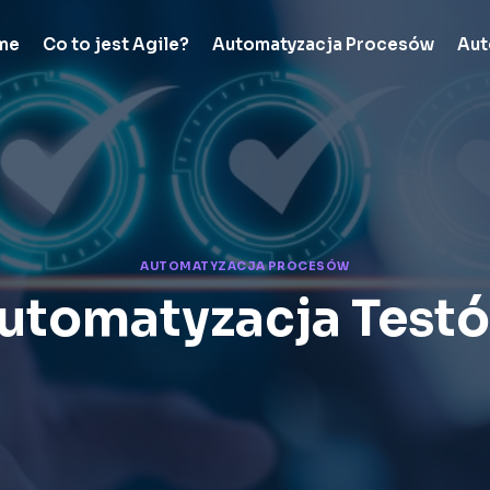
me
Co to jest Agile?
Automatyzacja Procesów
Aut
AUTOMATYZACJA PROCESÓW
utomatyzacja Test