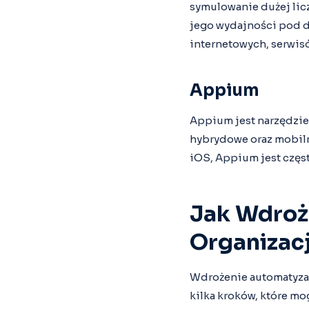
symulowanie dużej lic
jego wydajności pod d
internetowych, serwisó
Appium
Appium jest narzędzie
hybrydowe oraz mobilne
iOS, Appium jest częs
Jak Wdroż
Organizacj
Wdrożenie automatyza
kilka kroków, które m