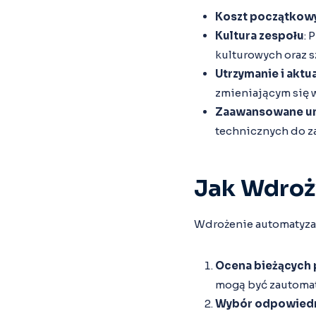
Koszt początkow
Kultura zespołu
: 
kulturowych oraz s
Utrzymanie i aktua
zmieniającym się 
Zaawansowane um
technicznych do za
Jak Wdroż
Wdrożenie automatyzac
Ocena bieżących
mogą być zautoma
Wybór odpowiedn