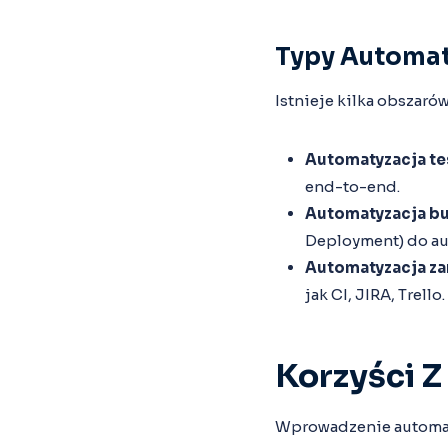
Typy Automat
Istnieje kilka obszaró
Automatyzacja t
end-to-end.
Automatyzacja b
Deployment) do aut
Automatyzacja za
jak CI, JIRA, Trello.
Korzyści Z
Wprowadzenie automaty