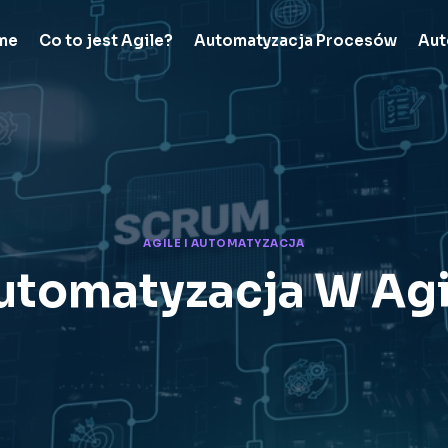
me
Co to jest Agile?
Automatyzacja Procesów
Aut
AGILE I AUTOMATYZACJA
utomatyzacja W Agi