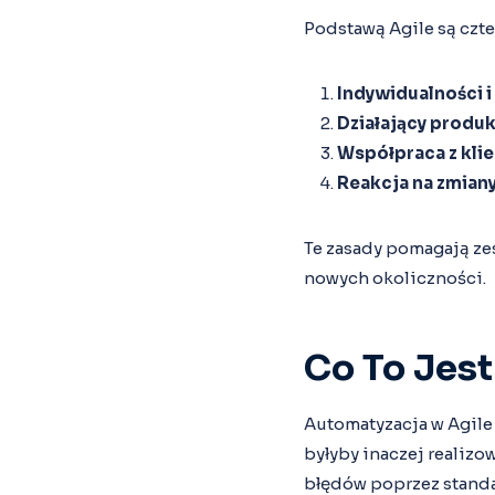
Podstawą Agile są czte
Indywidualności i
Działający produ
Współpraca z kli
Reakcja na zmian
Te zasady pomagają ze
nowych okoliczności.
Co To Jes
Automatyzacja w Agile 
byłyby inaczej realizo
błędów poprzez standa