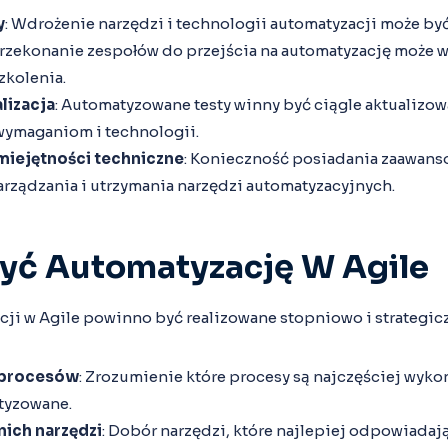
y
: Wdrożenie narzędzi i technologii automatyzacji może by
Przekonanie zespołów do przejścia na automatyzację może
zkolenia.
lizacja
: Automatyzowane testy winny być ciągle aktualizo
wymaganiom i technologii.
iejętności techniczne
: Konieczność posiadania zaawan
rządzania i utrzymania narzędzi automatyzacyjnych.
yć Automatyzację W Agile
ji w Agile powinno być realizowane stopniowo i strategicz
 procesów
: Zrozumienie które procesy są najczęściej wykon
tyzowane.
ich narzędzi
: Dobór narzędzi, które najlepiej odpowiadaj