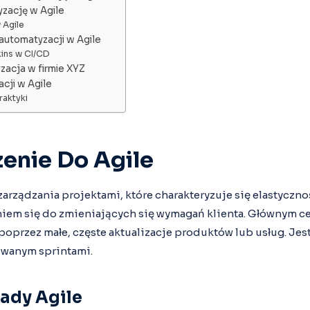
zację w Agile
 Agile
 automatyzacji w Agile
ins w CI/CD
zacja w firmie XYZ
cji w Agile
aktyki
nie Do Agile
zarządzania projektami, które charakteryzuje się elastycznoś
em się do zmieniających się wymagań klienta. Głównym cel
poprzez małe, częste aktualizacje produktów lub usług. Jes
zwanym sprintami.
ady Agile