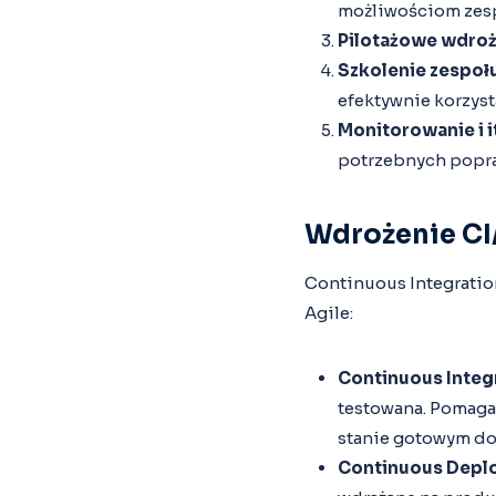
możliwościom zes
Pilotażowe wdro
Szkolenie zespoł
efektywnie korzyst
Monitorowanie i i
potrzebnych popr
Wdrożenie CI
Continuous Integratio
Agile:
Continuous Integ
testowana. Pomaga 
stanie gotowym do
Continuous Depl