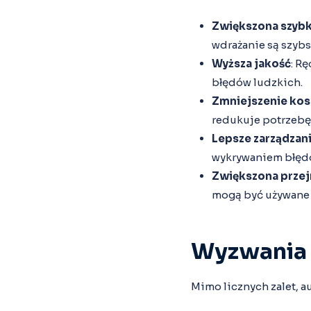
Zwiększona szybk
wdrażanie są szybs
Wyższa jakość
: R
błędów ludzkich.
Zmniejszenie ko
redukuje potrzebę 
Lepsze zarządzan
wykrywaniem błędó
Zwiększona przej
mogą być używane 
Wyzwania 
Mimo licznych zalet, a