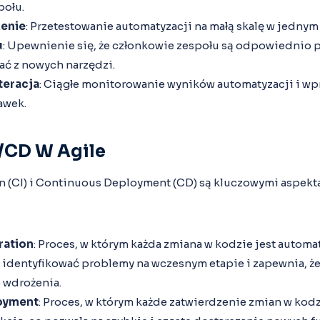
połu.
żenie
: Przetestowanie automatyzacji na małą skalę w jedny
u
: Upewnienie się, że członkowie zespołu są odpowiednio 
ać z nowych narzędzi.
teracja
: Ciągłe monitorowanie wyników automatyzacji i w
awek.
/CD W Agile
n (CI) i Continuous Deployment (CD) są kluczowymi aspekt
ration
: Proces, w którym każda zmiana w kodzie jest autom
identyfikować problemy na wczesnym etapie i zapewnia, że
 wdrożenia.
oyment
: Proces, w którym każde zatwierdzenie zmian w kod