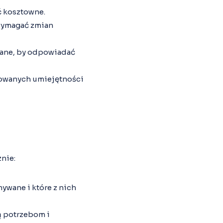
ć kosztowne.
 wymagać zmian
wane, by odpowiadać
sowanych umiejętności
nie:
ywane i które z nich
ą potrzebom i