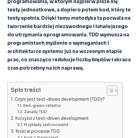
programowania, w którym najpierw pisze się
testy jednostkowe, a dopiero potem kod, który te
testy spełnia. Dzięki temu metodyka ta pozwala na
tworzenie bardziej niezawodnego i łatwiejszego
do utrzymania oprogramowania. TDD wymusza na
programistach myślenie o wymaganiach i
architekturze systemu już na wczesnym etapie
prac, co znacząco redukuje liczbę błędów i skraca
czas potrzebny na ich naprawę.
Spis treści
Czym jest test-driven development (TDD)?
Red-green-refactor
Zasady TDD
Korzyści z test-driven development
Przykłady zastosowania
Kroki w procesie TDD
Krok 1: Napisz test