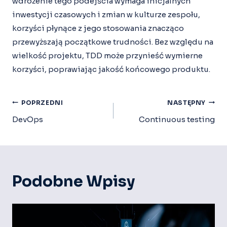
wdrożenie tego podejścia wymaga inicjalnych
inwestycji czasowych i zmian w kulturze zespołu,
korzyści płynące z jego stosowania znacząco
przewyższają początkowe trudności. Bez względu na
wielkość projektu, TDD może przynieść wymierne
korzyści, poprawiając jakość końcowego produktu.
Nawigacja
POPRZEDNI
NASTĘPNY
Wpisu
DevOps
Continuous testing
Podobne Wpisy