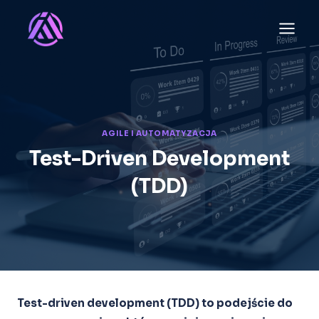
Przejdź
do
treści
AGILE I AUTOMATYZACJA
Test-Driven Development
(TDD)
Test-driven development (TDD) to podejście do