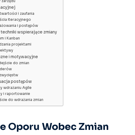
 zarządu
zacyjnej
twartości i zaufania
cia iteracyjnego
ażowania i postępów
i techniki wspierające zmiany
m i Kanban
dzania projektami
pektywy
czne i motywacyjne
ejście do zmian
liderów
 zwycięstw
luacja postępów
y wdrażaniu Agile
y i raportowanie
ście do wdrażania zmian
e Oporu Wobec Zmian