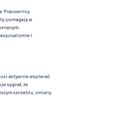
a. Pracownicy
taty pomagają w
eznanym.
esjonalizmie i
usi aktywnie wspierać
e sygnał, że
yższym szczeblu, zmiany