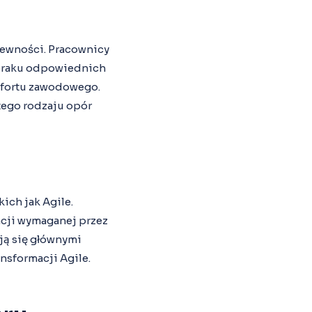
pewności. Pracownicy
b braku odpowiednich
omfortu zawodowego.
 tego rodzaju opór
ich jak Agile.
acji wymaganej przez
ają się głównymi
ansformacji Agile.