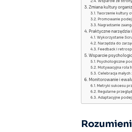
Wsparcie ze strony
Zmiana kultury organi
Tworzenie kultury o
Promowanie podejś
Nagradzanie zaang
Praktyczne narzędzia 
Wykorzystanie Scru
Narzędzia do zarzą
Feedback i retros
Wsparcie psychologi
Psychologiczne pod
Motywacyjna rola 
Celebracja małych
Monitorowanie i ewa
Metryki sukcesu prz
Regularne przegląd
Adaptacyjne podej
Rozumieni