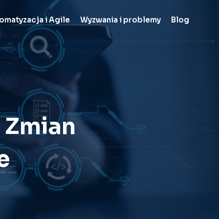
omatyzacja i Agile
Wyzwania i problemy
Blog
 Zmian
e