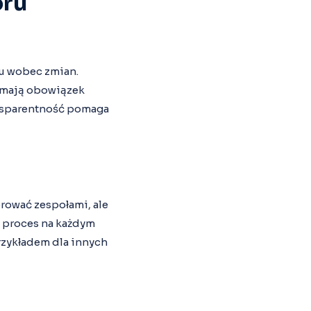
oru
u wobec zmian.
e mają obowiązek
ansparentność pomaga
erować zespołami, ale
w proces na każdym
rzykładem dla innych