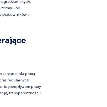
agradzania tych,
 formy – od
je pracowników i
erające
o zarządzania pracą
oraz regularnych
zaniu przepływem pracy
cję, transparentność i