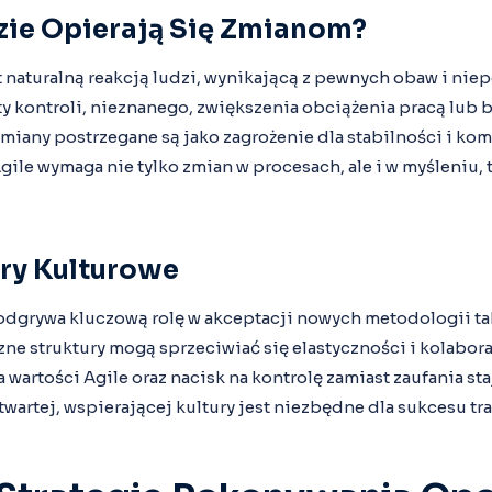
zie Opierają Się Zmianom?
 naturalną reakcją ludzi, wynikającą z pewnych obaw i nie
ty kontroli, nieznanego, zwiększenia obciążenia pracą lu
zmiany postrzegane są jako zagrożenie dla stabilności i k
gile wymaga nie tylko zmian w procesach, ale i w myśleniu,
ry Kulturowe
odgrywa kluczową rolę w akceptacji nowych metodologii tak
zne struktury mogą sprzeciwiać się elastyczności i kolabor
a wartości Agile oraz nacisk na kontrolę zamiast zaufania st
twartej, wspierającej kultury jest niezbędne dla sukcesu tr