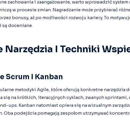
e zachowania i zaangażowanie, warto wprowadzić system n
niczą w procesie zmian. Nagradzanie może przybierać różne
przez bonusy, aż po możliwości rozwoju kariery. To motywu
ki są doceniane.
 Narzędzia I Techniki Wspi
e Scrum I Kanban
larne metodyki Agile, które oferują konkretne narzędzia d
 się na krótkich, iteracyjnych cyklach, zwanych sprintami, 
tand-ups. Kanban natomiast opiera się na wizualnym zarząd
n. Oba podejścia pomagają zespołom utrzymywać koncentra