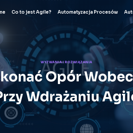
me
Co to jest Agile?
Automatyzacja Procesów
Aut
WYZWANIA I ROZWIĄZANIA
okonać Opór Wobec
Przy Wdrażaniu Agil