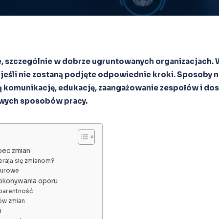
, szczególnie w dobrze ugruntowanych organizacjach. 
 jeśli nie zostaną podjęte odpowiednie kroki. Sposoby 
 komunikację, edukację, zaangażowanie zespołów i dos
owych sposobów pracy.
bec zmian
erają się zmianom?
turowe
okonywania oporu
sparentność
ów zmian
a