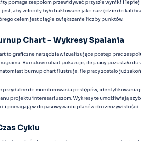
city pomaga zespołom przewidywać przyszłe wyniki i lepiej
 jest, aby velocity było traktowane jako narzędzie do kalibra
órego celem jest ciągłe zwiększanie liczby punktów.
urnup Chart – Wykresy Spalania
rt to graficzne narzędzia wizualizujące postęp prac zespo
gramu. Burndown chart pokazuje, ile pracy pozostało do
natomiast burnup chart ilustruje, ile pracy zostało już zako
le przydatne do monitorowania postępów, identyfikowania 
anu projektu interesariuszom. Wykresy te umożliwiają szyb
ki i pomagają w dopasowywaniu planów do rzeczywistości.
Czas Cyklu