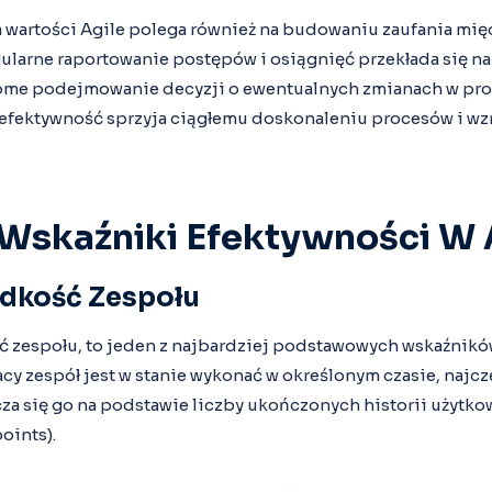
 wartości Agile polega również na budowaniu zaufania mię
gularne raportowanie postępów i osiągnięć przekłada się na
ome podejmowanie decyzji o ewentualnych zmianach w proj
 efektywność sprzyja ciągłemu doskonaleniu procesów i wz
Wskaźniki Efektywności W 
ędkość Zespołu
ość zespołu, to jeden z najbardziej podstawowych wskaźnik
pracy zespół jest w stanie wykonać w określonym czasie, najc
za się go na podstawie liczby ukończonych historii użytkow
oints).