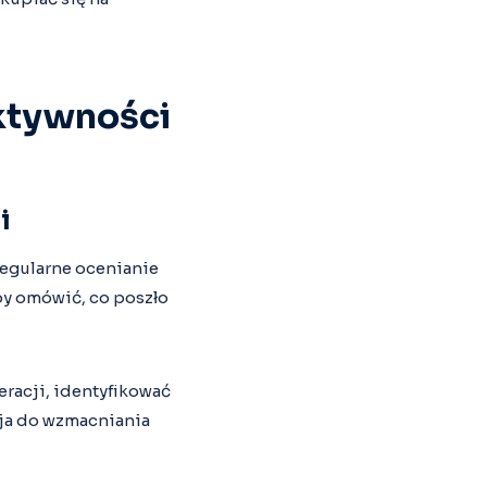
ektywności
i
egularne ocenianie
by omówić, co poszło
racji, identyfikować
zja do wzmacniania