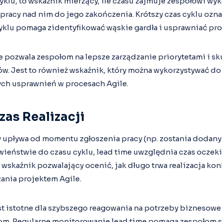
 cyklu, to wskaźnik mierzący, ile czasu zajmuje zespołowi w
racy nad nim do jego zakończenia. Krótszy czas cyklu ozna
cyklu pomaga zidentyfikować wąskie gardła i usprawniać pro
 pozwala zespołom na lepsze zarządzanie priorytetami i sk
w. Jest to również wskaźnik, który można wykorzystywać do
ch usprawnień w procesach Agile.
zas Realizacji
ry upływa od momentu zgłoszenia pracy (np. zostania dodan
wieństwie do czasu cyklu, lead time uwzględnia czas oczek
y wskaźnik pozwalający ocenić, jak długo trwa realizacja ko
ania projektem Agile.
st istotne dla szybszego reagowania na potrzeby biznesowe 
zom. Regularne monitorowanie lead time pomaga zespołom s