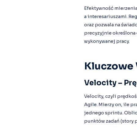
Efektywność mierzenia
a interesariuszami. Re
oraz pozwala na świad
precyzyjnie określona
wykonywanej pracy.
Kluczowe 
Velocity – Pr
Velocity, czyli prędk
Agile. Mierzy on, ile 
jednego sprintu. Oblic
punktów zadań (story p