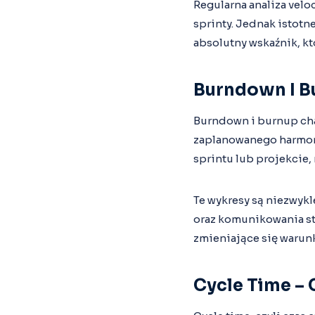
Regularna analiza velo
sprinty. Jednak istotne
absolutny wskaźnik, kt
Burndown I B
Burndown i burnup cha
zaplanowanego harmono
sprintu lub projekcie, 
Te wykresy są niezwyk
oraz komunikowania st
zmieniające się warun
Cycle Time – 