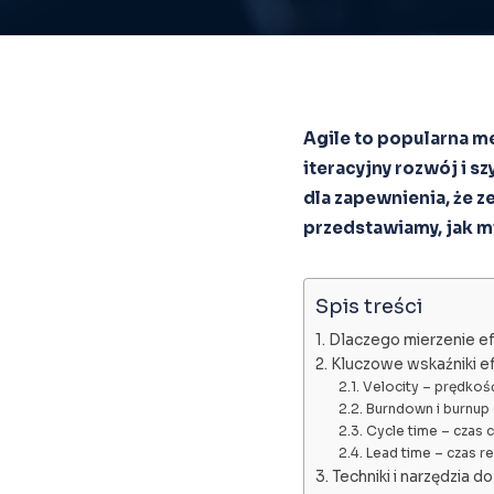
Agile to popularna me
iteracyjny rozwój i s
dla zapewnienia, że z
przedstawiamy, jak mi
Spis treści
Dlaczego mierzenie e
Kluczowe wskaźniki e
Velocity – prędkoś
Burndown i burnup 
Cycle time – czas c
Lead time – czas rea
Techniki i narzędzia d