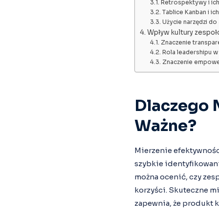
Retrospektywy i ich
Tablice Kanban i i
Użycie narzędzi do 
Wpływ kultury zespo
Znaczenie transpare
Rola leadershipu w
Znaczenie empower
Dlaczego 
Ważne?
Mierzenie efektywnośc
szybkie identyfikowa
można ocenić, czy zesp
korzyści. Skuteczne m
zapewnia, że produkt 