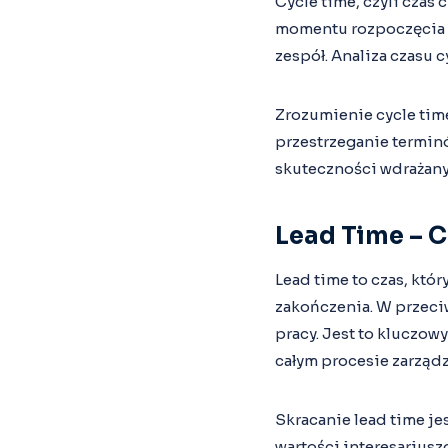
Cycle time, czyli czas
momentu rozpoczęcia p
zespół. Analiza czasu 
Zrozumienie cycle time
przestrzeganie terminó
skuteczności wdrażany
Lead Time – C
Lead time to czas, któ
zakończenia. W przeci
pracy. Jest to kluczow
całym procesie zarządz
Skracanie lead time je
wartości interesarius