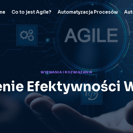
me
Co to jest Agile?
Automatyzacja Procesów
Aut
WYZWANIA I ROZWIĄZANIA
enie Efektywności W