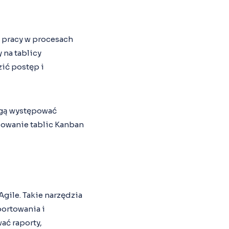
 pracy w procesach
 na tablicy
ić postęp i
ogą występować
zowanie tablic Kanban
gile. Takie narzędzia
portowania i
ać raporty,