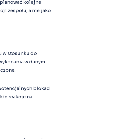
 planować kolejne
cji zespołu, a nie jako
łu w stosunku do
 wykonania w danym
ńczone.
potencjalnych blokad
kie reakcje na