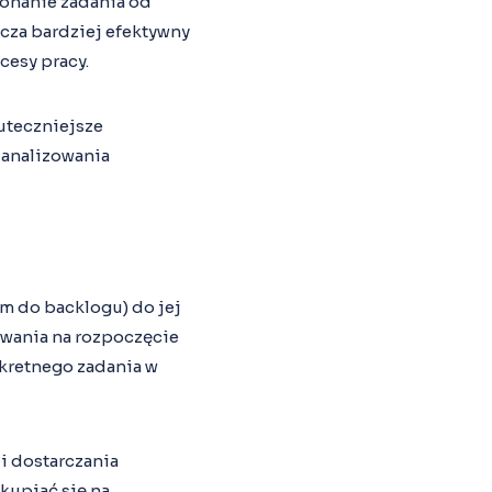
ykonanie zadania od
cza bardziej efektywny
cesy pracy.
uteczniejsze
 analizowania
ym do backlogu) do jej
iwania na rozpoczęcie
nkretnego zadania w
i dostarczania
kupiać się na