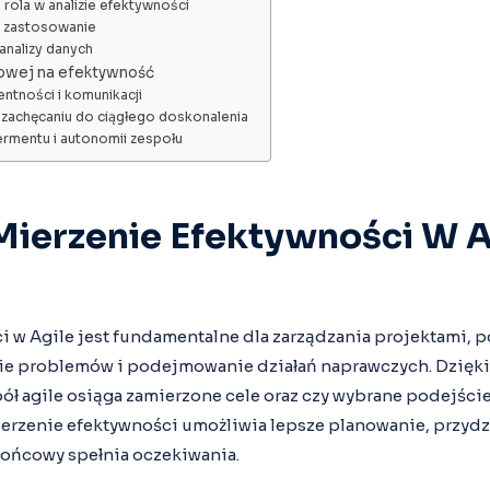
 rola w analizie efektywności
ch zastosowanie
analizy danych
łowej na efektywność
ntności i komunikacji
 zachęcaniu do ciągłego doskonalenia
mentu i autonomii zespołu
Mierzenie Efektywności W A
i w Agile jest fundamentalne dla zarządzania projektami, 
nie problemów i podejmowanie działań naprawczych. Dzięk
ół agile osiąga zamierzone cele oraz czy wybrane podejści
ierzenie efektywności umożliwia lepsze planowanie, przydz
końcowy spełnia oczekiwania.