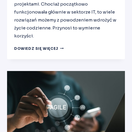
projektami. Chociaż początkowo
funkcjonowała głównie w sektorze IT, to wiele
rozwiązań możemy z powodzeniem wdrożyć w
życie codzienne. Przynosi to wymierne
korzyści.
JAK
DOWIEDZ SIĘ WIĘCEJ
MOŻEMY
STOSOWAĆ
AGILE
W
CODZIENNYM
ŻYCIU?