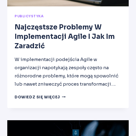
PUBLICYSTYKA
Najczęstsze Problemy W
Implementacji Agile I Jak Im
Zaradzić
W implementacji podejścia Agile w
organizacji napotykają zespoły często na
różnorodne problemy, które mogą spowolnić
lub nawet zniweczyć proces transformacji….
NAJCZĘSTSZE
DOWIEDZ SIĘ WIĘCEJ
PROBLEMY
W
IMPLEMENTACJI
AGILE
I
JAK