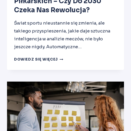
Piłkarskich – Czy Do 2030
Czeka Nas Rewolucja?
Świat sportu nieustannie się zmienia, ale
takiego przyspieszenia, jakie daje sztuczna
inteligencja w analizie meczów, nie było
jeszcze nigdy. Automatyczne…
AUTOMATYCZNE
DOWIEDZ SIĘ WIĘCEJ
SYSTEMY
WIDEOANALIZY
ROZGRYWEK
PIŁKARSKICH
–
CZY
DO
2030
CZEKA
NAS
REWOLUCJA?