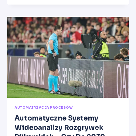
KORZYŚCI
ZWIĄZANE
Z
AUTOMATYZACJĄ.
JAK
AGILE
4
WSPIERA
AUTOMATYZACJĘ?
AUTOMATYZACJA PROCESÓW
Automatyczne Systemy
Wideoanalizy Rozgrywek