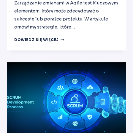
Zarządzanie zmianami w Agile jest kluczowym
elementem, który może zdecydować o
sukcesie lub porażce projektu. W artykule
omówimy strategie, które…
ZARZĄDZANIE
DOWIEDZ SIĘ WIĘCEJ
ZMIANAMI
W
AGILE:
STRATEGIE
NA
PRZEZWYCIĘŻENIE
OPÓRU
W
ZESPOLE