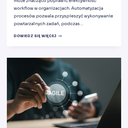
może znacząco poprawić efektywność
workflow w organizacjach. Automatyzacja
procesów pozwala przyspieszyć wykonywanie
powtarzalnych zadań, podczas…
OPTYMALIZACJA
DOWIEDZ SIĘ WIĘCEJ
WORKFLOW:
INTEGRACJA
AUTOMATYZACJI
Z
METODYKĄ
AGILE