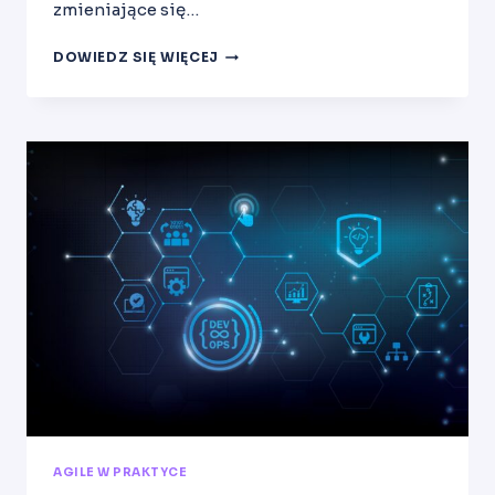
zmieniające się…
CASE
DOWIEDZ SIĘ WIĘCEJ
STUDIES
WDROŻEŃ
AGILE
AGILE W PRAKTYCE