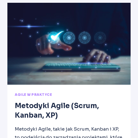
OWNER,
SCRUM
MASTER,
DEVELOPER)
AGILE W PRAKTYCE
Metodyki Agile (Scrum,
Kanban, XP)
Metodyki Agile, takie jak Scrum, Kanban i XP,
to podejścia do zarządzania projektami, które