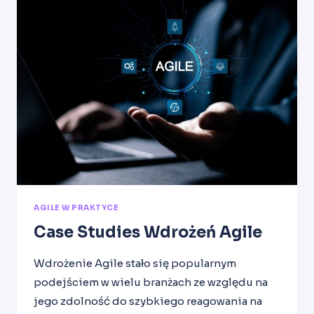
TWOJEJ
ORGANIZACJI:
KROK
PO
KROKU”
AGILE W PRAKTYCE
Case Studies Wdrożeń Agile
Wdrożenie Agile stało się popularnym
podejściem w wielu branżach ze względu na
jego zdolność do szybkiego reagowania na