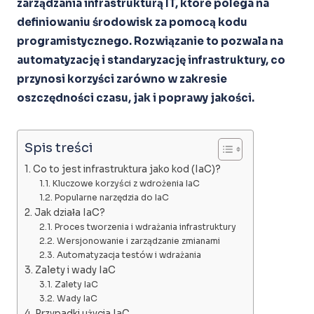
zarządzania infrastrukturą IT, które polega na
definiowaniu środowisk za pomocą kodu
programistycznego. Rozwiązanie to pozwala na
automatyzację i standaryzację infrastruktury, co
przynosi korzyści zarówno w zakresie
oszczędności czasu, jak i poprawy jakości.
Spis treści
Co to jest infrastruktura jako kod (IaC)?
Kluczowe korzyści z wdrożenia IaC
Popularne narzędzia do IaC
Jak działa IaC?
Proces tworzenia i wdrażania infrastruktury
Wersjonowanie i zarządzanie zmianami
Automatyzacja testów i wdrażania
Zalety i wady IaC
Zalety IaC
Wady IaC
Przypadki użycia IaC