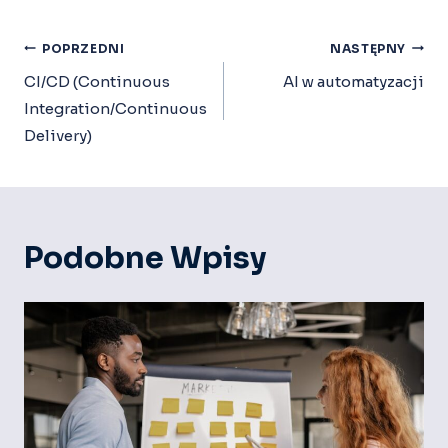
Nawigacja
POPRZEDNI
NASTĘPNY
Wpisu
CI/CD (Continuous
AI w automatyzacji
Integration/Continuous
Delivery)
Podobne Wpisy