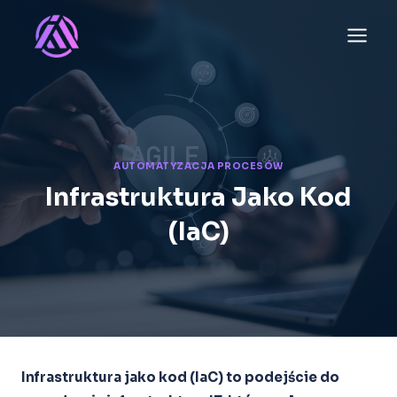
Przejdź
do
treści
AUTOMATYZACJA PROCESÓW
Infrastruktura Jako Kod
(IaC)
Infrastruktura jako kod (IaC) to podejście do